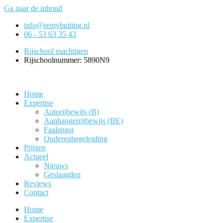
Ga naar de inhoud
info@remybuiting.nl
06 - 53 63 35 43
Rijschool machtigen
Rijschoolnummer: 5890N9
Home
Expertise
Autorijbewijs (B)
Aanhangerrijbewijs (BE)
Faalangst
Ouderenbegeleiding
Prijzen
Actueel
Nieuws
Geslaagden
Reviews
Contact
Home
Expertise