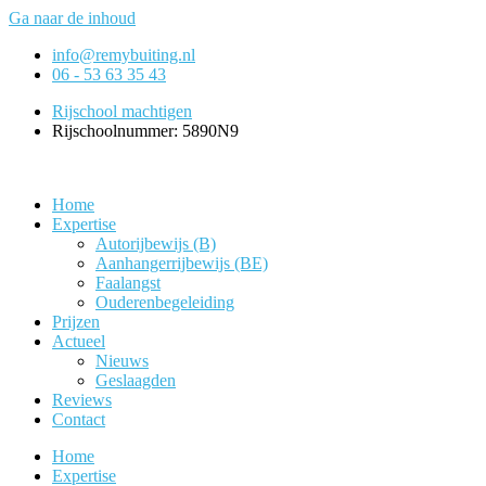
Ga naar de inhoud
info@remybuiting.nl
06 - 53 63 35 43
Rijschool machtigen
Rijschoolnummer: 5890N9
Home
Expertise
Autorijbewijs (B)
Aanhangerrijbewijs (BE)
Faalangst
Ouderenbegeleiding
Prijzen
Actueel
Nieuws
Geslaagden
Reviews
Contact
Home
Expertise