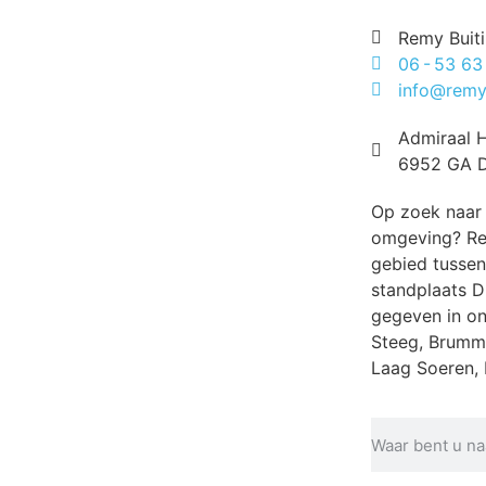
Remy Buit
06 - 53 63
info@remyb
Admiraal H
6952 GA D
Op zoek naar 
omgeving? Rem
gebied tussen
standplaats D
gegeven in on
Steeg, Brumm
Laag Soeren, 