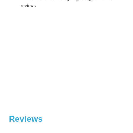
reviews
Gefeliciteerd Romee in 1 keer
geslaagd voor je rjbewijs!
1 juli 2026
Gefeliciteerd Ian geslaagd voor je
rijbewijs!
23 juni 2026
Gefeliciteerd Daan geslaagd voor je
rijbewijs!
19 juni 2026
Reviews