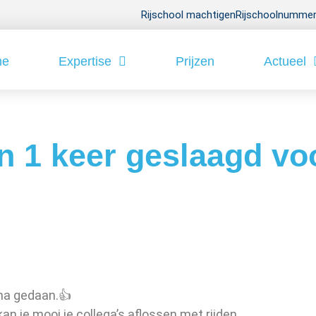
Rijschool machtigen
Rijschoolnummer
me
Expertise
Prijzen
Actueel
n 1 keer geslaagd voo
ma gedaan.👍
an je mooi je collega’s aflossen met rijden.