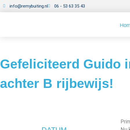
info@remybuiting.nl
06 - 53 63 35 43
Ho
Gefeliciteerd Guido i
achter B rijbewijs!
Pri
DATUM
Nu k