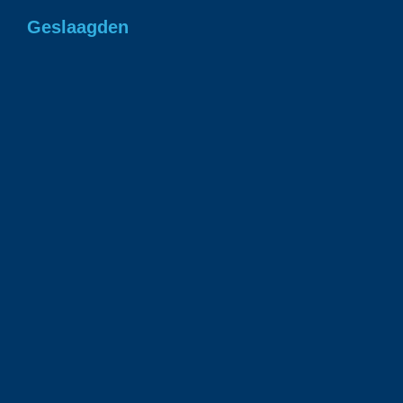
Geslaagden
Gefeliciteerd Romee in 1 keer geslaagd voor
je rjbewijs!
1 juli 2026
Gefeliciteerd Ian geslaagd voor je rijbewijs!
23 juni 2026
Gefeliciteerd Daan geslaagd voor je