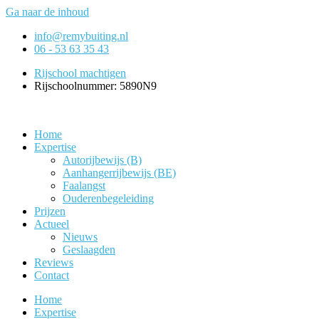
Ga naar de inhoud
info@remybuiting.nl
06 - 53 63 35 43
Rijschool machtigen
Rijschoolnummer: 5890N9
Home
Expertise
Autorijbewijs (B)
Aanhangerrijbewijs (BE)
Faalangst
Ouderenbegeleiding
Prijzen
Actueel
Nieuws
Geslaagden
Reviews
Contact
Home
Expertise