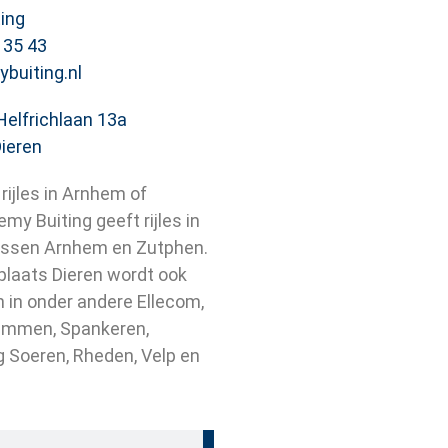
ing
3 35 43
buiting.nl
Helfrichlaan 13a
ieren
rijles in Arnhem of
y Buiting geeft rijles in
ussen Arnhem en Zutphen.
plaats Dieren wordt ook
n in onder andere Ellecom,
ummen, Spankeren,
g Soeren, Rheden, Velp en