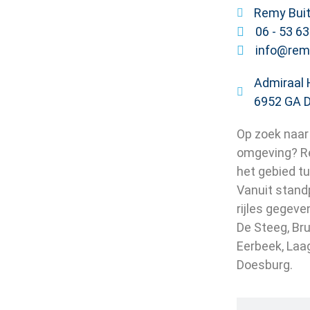
Remy Buit
06 - 53 6
info@remy
Admiraal 
6952 GA D
Op zoek naar 
omgeving? Rem
het gebied t
Vanuit stand
rijles gegeve
De Steeg, Br
Eerbeek, Laa
Doesburg.