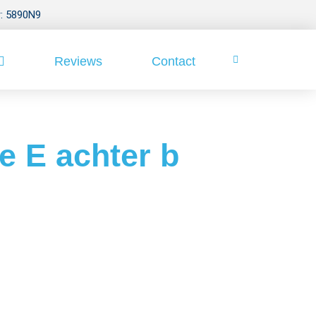
: 5890N9
Reviews
Contact
je E achter b