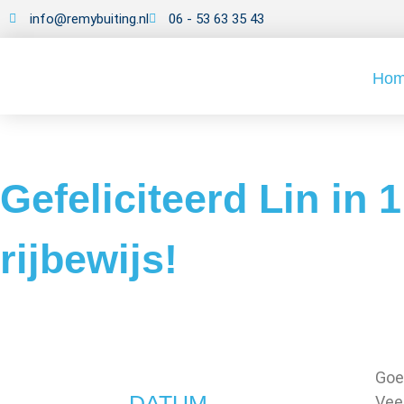
info@remybuiting.nl
06 - 53 63 35 43
Ho
Gefeliciteerd Lin in 
rijbewijs!
Goe
DATUM
Veel