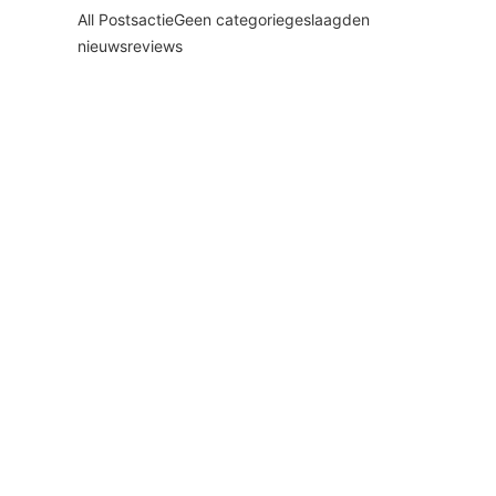
All Posts
actie
Geen categorie
geslaagden
nieuws
reviews
Gefeliciteerd Romee in 1 keer
geslaagd voor je rjbewijs!
1 juli 2026
Gefeliciteerd Ian geslaagd
voor je rijbewijs!
23 juni 2026
Gefeliciteerd Daan geslaagd
voor je rijbewijs!
19 juni 2026