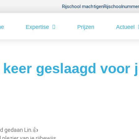
Rijschool machtigen
Rijschoolnummer
me
Expertise
Prijzen
Actueel
1 keer geslaagd voor 
d gedaan Lin.👍
 plezier van je rijbewijs.