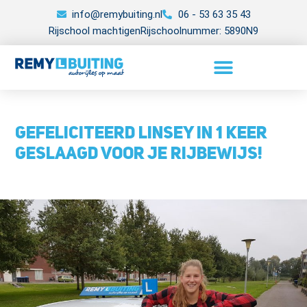
info@remybuiting.nl
06 - 53 63 35 43
Rijschool machtigen
Rijschoolnummer: 5890N9
Gefeliciteerd Linsey in 1 keer
geslaagd voor je rijbewijs!