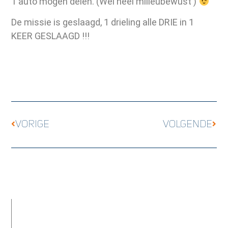
1 auto mogen delen. (Wel heel milieubewust )
De missie is geslaagd, 1 drieling alle DRIE in 1
KEER GESLAAGD !!!
VORIGE
VOLGENDE