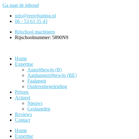
Ga naar de inhoud
info@remybuiting.nl
06 - 53 63 35 43
Rijschool machtigen
Rijschoolnummer: 5890N9
Home
Expertise
Autorijbewijs (B)
Aanhangerrijbewijs (BE)
Faalangst
Ouderenbegeleiding
Prijzen
Actueel
Nieuws
Geslaagden
Reviews
Contact
Home
Expertise