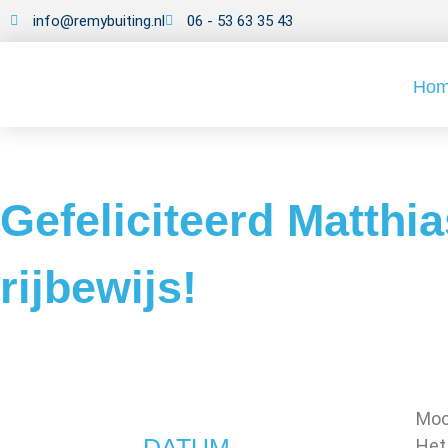
info@remybuiting.nl
06 - 53 63 35 43
Ho
Gefeliciteerd Matthia
rijbewijs!
Moo
DATUM
Het 