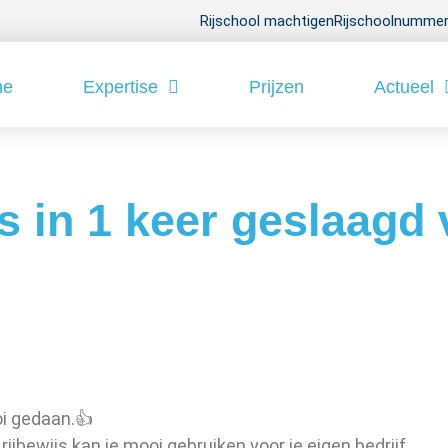
Rijschool machtigen
Rijschoolnummer
me
Expertise
Prijzen
Actueel
s in 1 keer geslaagd 
i gedaan.👍
rijbewijs kan je mooi gebruiken voor je eigen bedrijf.