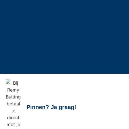
Gefeliciteerd Daan geslaagd voor je
rijbewijs!
19 juni 2026
Pinnen? Ja graag!