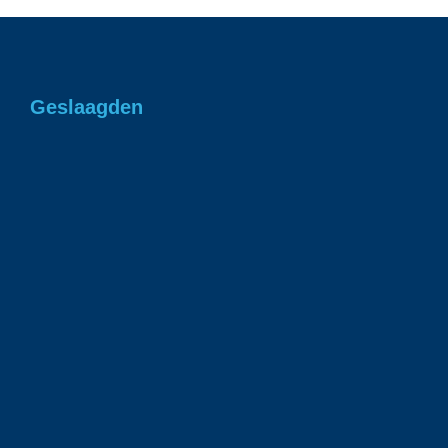
Geslaagden
Gefeliciteerd Romee in 1 keer geslaagd
voor je rjbewijs!
1 juli 2026
Gefeliciteerd Ian geslaagd voor je rijbewijs!
23 juni 2026