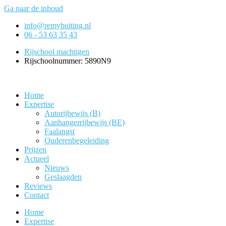
Ga naar de inhoud
info@remybuiting.nl
06 - 53 63 35 43
Rijschool machtigen
Rijschoolnummer: 5890N9
Home
Expertise
Autorijbewijs (B)
Aanhangerrijbewijs (BE)
Faalangst
Ouderenbegeleiding
Prijzen
Actueel
Nieuws
Geslaagden
Reviews
Contact
Home
Expertise