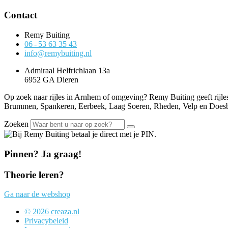
Contact
Remy Buiting
06 - 53 63 35 43
info@remybuiting.nl
Admiraal Helfrichlaan 13a
6952 GA Dieren
Op zoek naar rijles in Arnhem of omgeving? Remy Buiting geeft rijle
Brummen, Spankeren, Eerbeek, Laag Soeren, Rheden, Velp en Does
Zoeken
Pinnen? Ja graag!
Theorie leren?
Ga naar de webshop
© 2026 creaza.nl
Privacybeleid