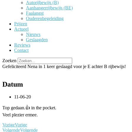
Autorijbewijs (B)
Aanhangerrijbewijs (BE)
Faalangst
Ouderenbegeleiding
Prijzen
Actueel
Nieuws
Geslaagden
Reviews
Contact
Zoeken
Gefeliciteerd Nena in 1 keer geslaagd voor je E achter B rijbewijs!
Datum
11-06-20
Top gedaan.👍 in the pocket.
Veel plezier ermee.
Vorige
Vorige
Volgende
Volgende