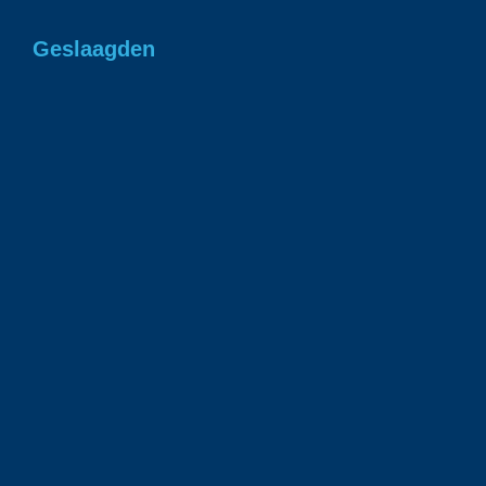
Geslaagden
Gefeliciteerd Romee in 1 keer geslaagd voor
je rjbewijs!
1 juli 2026
Gefeliciteerd Ian geslaagd voor je rijbewijs!
23 juni 2026