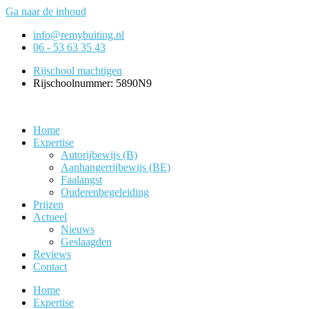
Ga naar de inhoud
info@remybuiting.nl
06 - 53 63 35 43
Rijschool machtigen
Rijschoolnummer: 5890N9
Home
Expertise
Autorijbewijs (B)
Aanhangerrijbewijs (BE)
Faalangst
Ouderenbegeleiding
Prijzen
Actueel
Nieuws
Geslaagden
Reviews
Contact
Home
Expertise