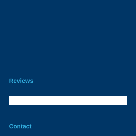
23 juni 2026
Gefeliciteerd Daan geslaagd voor je
rijbewijs!
19 juni 2026
Reviews
Contact