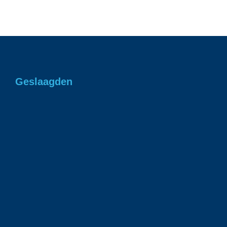
Geslaagden
Gefeliciteerd Romee in 1 keer geslaagd voor
je rjbewijs!
1 juli 2026
Gefeliciteerd Ian geslaagd voor je rijbewijs!