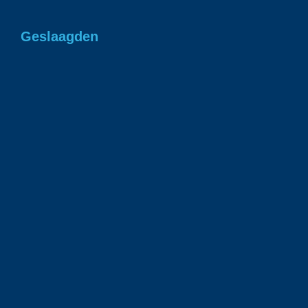
Geslaagden
Gefeliciteerd Romee in 1 keer geslaagd voor
je rjbewijs!
1 juli 2026
Gefeliciteerd Ian geslaagd voor je rijbewijs!
23 juni 2026