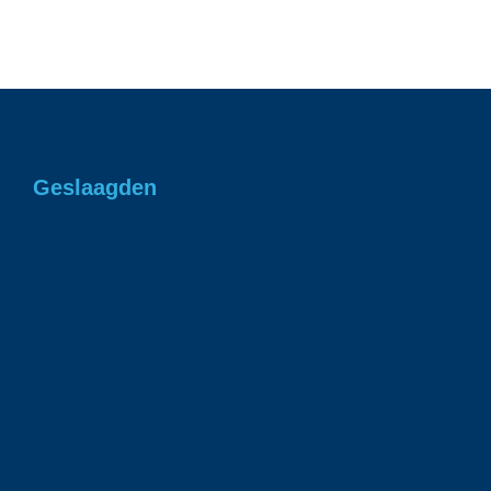
Geslaagden
Gefeliciteerd Romee in 1 keer geslaagd voor
je rjbewijs!
1 juli 2026
Gefeliciteerd Ian geslaagd voor je rijbewijs!