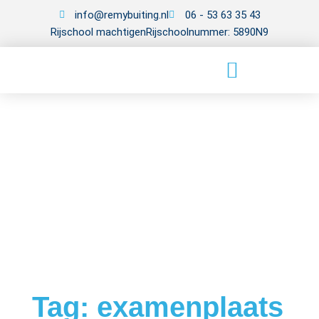
info@remybuiting.nl
06 - 53 63 35 43
Rijschool machtigen
Rijschoolnummer: 5890N9
Tag: examenplaats