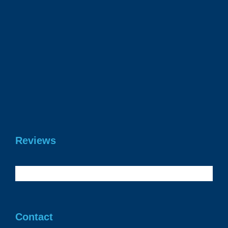
23 juni 2026
Gefeliciteerd Daan geslaagd voor je
rijbewijs!
19 juni 2026
Reviews
Contact