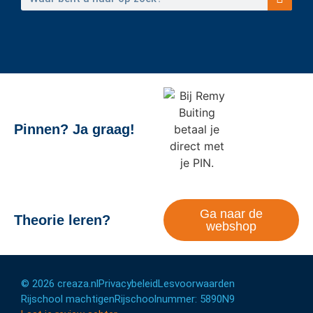
Pinnen? Ja graag!
Ga naar de
Theorie leren?
webshop
© 2026 creaza.nl
Privacybeleid
Lesvoorwaarden
Rijschool machtigen
Rijschoolnummer: 5890N9