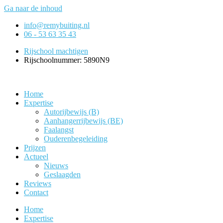
Ga naar de inhoud
info@remybuiting.nl
06 - 53 63 35 43
Rijschool machtigen
Rijschoolnummer: 5890N9
Home
Expertise
Autorijbewijs (B)
Aanhangerrijbewijs (BE)
Faalangst
Ouderenbegeleiding
Prijzen
Actueel
Nieuws
Geslaagden
Reviews
Contact
Home
Expertise