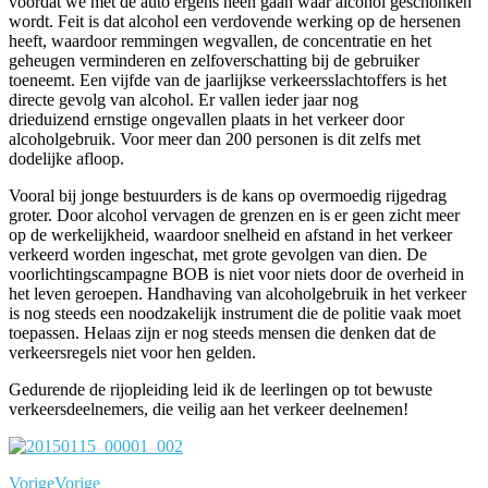
voordat we met de auto ergens heen gaan waar alcohol geschonken
wordt. Feit is dat alcohol een verdovende werking op de hersenen
heeft, waardoor remmingen wegvallen, de concentratie en het
geheugen verminderen en zelfoverschatting bij de gebruiker
toeneemt. Een vijfde van de jaarlijkse verkeersslachtoffers is het
directe gevolg van alcohol. Er vallen ieder jaar nog
drieduizend ernstige ongevallen plaats in het verkeer door
alcoholgebruik. Voor meer dan 200 personen is dit zelfs met
dodelijke afloop.
Vooral bij jonge bestuurders is de kans op overmoedig rijgedrag
groter. Door alcohol vervagen de grenzen en is er geen zicht meer
op de werkelijkheid, waardoor snelheid en afstand in het verkeer
verkeerd worden ingeschat, met grote gevolgen van dien. De
voorlichtingscampagne BOB is niet voor niets door de overheid in
het leven geroepen. Handhaving van alcoholgebruik in het verkeer
is nog steeds een noodzakelijk instrument die de politie vaak moet
toepassen. Helaas zijn er nog steeds mensen die denken dat de
verkeersregels niet voor hen gelden.
Gedurende de rijopleiding leid ik de leerlingen op tot bewuste
verkeersdeelnemers, die veilig aan het verkeer deelnemen!
Vorige
Vorige