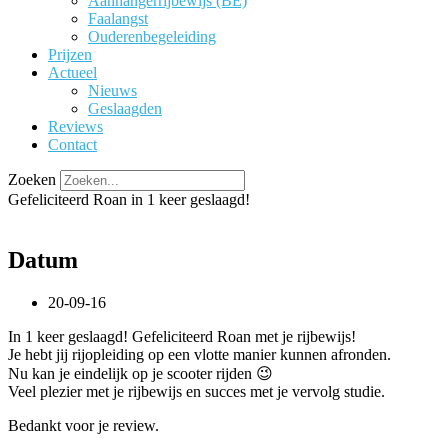
Aanhangerrijbewijs (BE)
Faalangst
Ouderenbegeleiding
Prijzen
Actueel
Nieuws
Geslaagden
Reviews
Contact
Zoeken
Gefeliciteerd Roan in 1 keer geslaagd!
Datum
20-09-16
In 1 keer geslaagd! Gefeliciteerd Roan met je rijbewijs!
Je hebt jij rijopleiding op een vlotte manier kunnen afronden.
Nu kan je eindelijk op je scooter rijden 😉
Veel plezier met je rijbewijs en succes met je vervolg studie.
Bedankt voor je review.