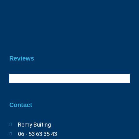
Gefeliciteerd Daan geslaagd voor je
rijbewijs!
19 juni 2026
Reviews
Contact
Remy Buiting
06 - 53 63 35 43