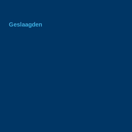
Geslaagden
Gefeliciteerd Romee in 1 keer geslaagd voor
je rjbewijs!
1 juli 2026
Gefeliciteerd Ian geslaagd voor je rijbewijs!
23 juni 2026