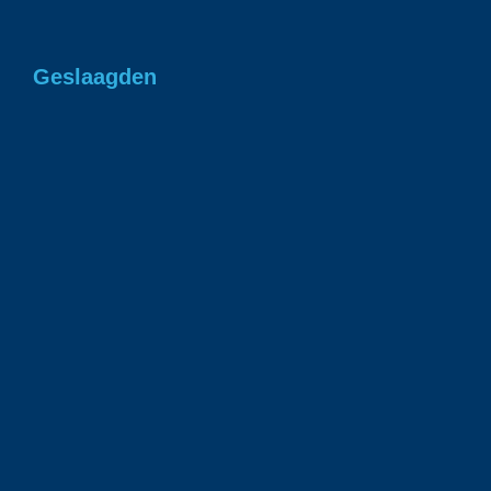
Geslaagden
Gefeliciteerd Romee in 1 keer geslaagd voor
je rjbewijs!
1 juli 2026
Gefeliciteerd Ian geslaagd voor je rijbewijs!
23 juni 2026